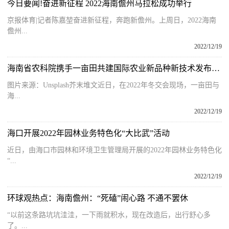
今日要闻!奋进新征程 2022海南儋州马拉松成功举行
京报体育|记者陈嘉堃奋进新征程，奔跑新儋州。上周日，2022海南
儋州...
2022/12/19
海南省农科院携手一亩田共建国际农业新品种新技术发布平台
图片来源：Unsplash芥末堆文近日，在2022年冬交会现场，一亩田与
海...
2022/12/19
海口开展2022年园林业务特色化“大比武”活动
近日，由海口市园林和环境卫生管理局开展的2022年园林业务特色化
“...
2022/12/19
环球观热点：海南儋州：“死磕”闹心路 不通不罢休
“以前这条路坑坑洼洼，一下雨就积水，现在改造后，出行舒心多
了。...