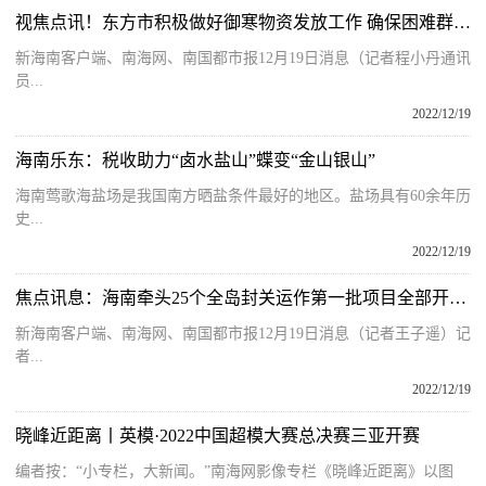
视焦点讯！东方市积极做好御寒物资发放工作 确保困难群众温暖过冬
新海南客户端、南海网、南国都市报12月19日消息（记者程小丹通讯
员...
2022/12/19
海南乐东：税收助力“卤水盐山”蝶变“金山银山”
海南莺歌海盐场是我国南方晒盐条件最好的地区。盐场具有60余年历
史...
2022/12/19
焦点讯息：海南牵头25个全岛封关运作第一批项目全部开工 总投资约117亿元
新海南客户端、南海网、南国都市报12月19日消息（记者王子遥）记
者...
2022/12/19
晓峰近距离丨英模·2022中国超模大赛总决赛三亚开赛
编者按：“小专栏，大新闻。”南海网影像专栏《晓峰近距离》以图