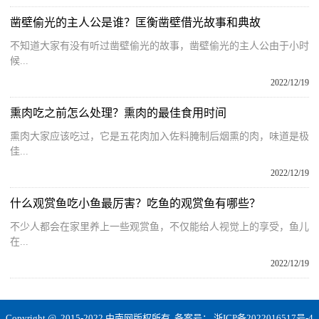
凿壁偷光的主人公是谁？匡衡凿壁借光故事和典故
不知道大家有没有听过凿壁偷光的故事，凿壁偷光的主人公由于小时
候...
2022/12/19
熏肉吃之前怎么处理？熏肉的最佳食用时间
熏肉大家应该吃过，它是五花肉加入佐料腌制后烟熏的肉，味道是极
佳...
2022/12/19
什么观赏鱼吃小鱼最厉害？吃鱼的观赏鱼有哪些？
不少人都会在家里养上一些观赏鱼，不仅能给人视觉上的享受，鱼儿
在...
2022/12/19
Copyright @ 2015-2022 中南网版权所有 备案号：
浙ICP备2022016517号-4