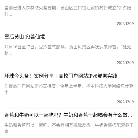
当前已进入森林防火紧要期，黄山区三口镇汪家桥村新成立的“夕阳
红...
2022/12/19
雪后黄山 宛若仙境
12月16日至17日，受冷空气影响，黄山风景区再次迎来降雪。“处处
路...
2022/12/19
环球今头条！案例分享丨高校门户网站IPv6部署实践
为提高门户网站IPv6支持度，今年上半年，华中科技大学网络与计算
中...
2022/12/19
香蕉和牛奶可以一起吃吗？牛奶和香蕉一起喝会有什么效果？
牛奶和香蕉可以一起吃，不会有相互抵触反应。牛奶香蕉搭配营养丰
富...