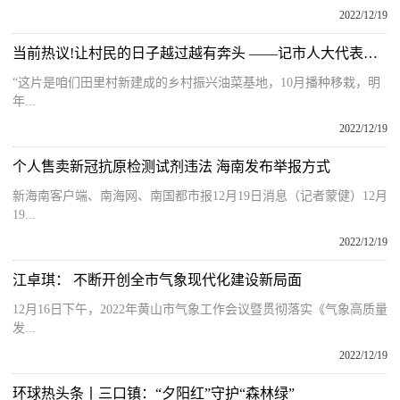
2022/12/19
当前热议!让村民的日子越过越有奔头 ——记市人大代表章文静
“这片是咱们田里村新建成的乡村振兴油菜基地，10月播种移栽，明
年...
2022/12/19
个人售卖新冠抗原检测试剂违法 海南发布举报方式
新海南客户端、南海网、南国都市报12月19日消息（记者蒙健）12月
19...
2022/12/19
江卓琪： 不断开创全市气象现代化建设新局面
12月16日下午，2022年黄山市气象工作会议暨贯彻落实《气象高质量
发...
2022/12/19
环球热头条丨三口镇：“夕阳红”守护“森林绿”