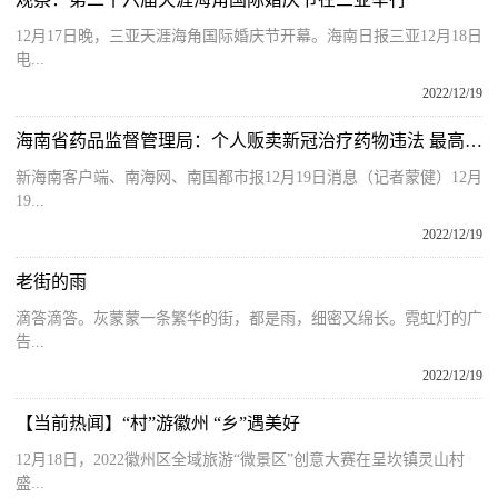
12月17日晚，三亚天涯海角国际婚庆节开幕。海南日报三亚12月18日
电...
2022/12/19
海南省药品监督管理局：个人贩卖新冠治疗药物违法 最高处货值金额30倍罚款
新海南客户端、南海网、南国都市报12月19日消息（记者蒙健）12月
19...
2022/12/19
老街的雨
滴答滴答。灰蒙蒙一条繁华的街，都是雨，细密又绵长。霓虹灯的广
告...
2022/12/19
【当前热闻】“村”游徽州 “乡”遇美好
12月18日，2022徽州区全域旅游“微景区”创意大赛在呈坎镇灵山村
盛...