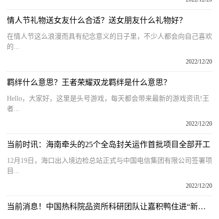
情人节礼物送女友什么合适？送女朋友什么礼物好？
在情人节这么浪漫而具有纪念意义的日子里，不少人都会向自己喜欢
的...
2022/12/20
羁绊什么意思？王者荣耀双龙羁绊是什么意思？
Hello，大家好，这里是头号游戏，每天都会带来最新的游戏资讯!王
者...
2022/12/20
当前时讯：海南牵头的25个全岛封关运作首批项目全部开工
12月19日，海口出入境边检总站正式与中国电信集团有限公司签署项
目...
2022/12/20
当前消息！中国热科院品资所科研团队让嘉积鸭住进“新套间”