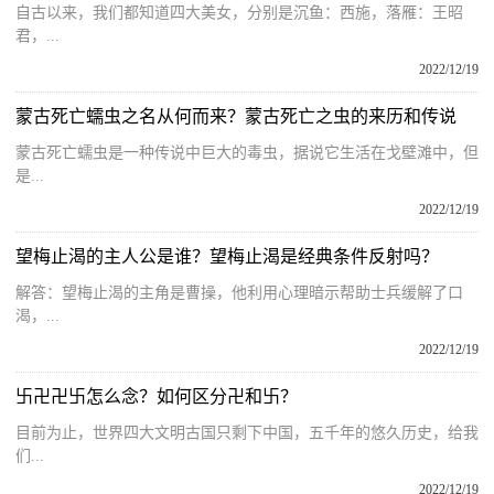
自古以来，我们都知道四大美女，分别是沉鱼：西施，落雁：王昭
君，...
2022/12/19
蒙古死亡蠕虫之名从何而来？蒙古死亡之虫的来历和传说
蒙古死亡蠕虫是一种传说中巨大的毒虫，据说它生活在戈壁滩中，但
是...
2022/12/19
望梅止渴的主人公是谁？望梅止渴是经典条件反射吗？
解答：望梅止渴的主角是曹操，他利用心理暗示帮助士兵缓解了口
渴，...
2022/12/19
卐卍卍卐怎么念？如何区分卍和卐？
目前为止，世界四大文明古国只剩下中国，五千年的悠久历史，给我
们...
2022/12/19