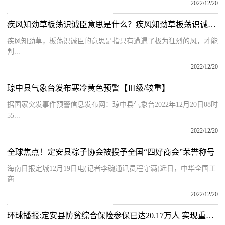
2022/12/20
疾风知劲草板荡识诚臣意思是什么？疾风知劲草板荡识诚臣全诗赏析
疾风知劲草，板荡识诚臣的意思是指只有遭遇了极为狂烈的风，才能
判...
2022/12/20
琼中县气象台发布寒冷黄色预警【Ⅲ级/较重】
据国家突发事件预警信息发布网：琼中县气象台2022年12月20日08时
55...
2022/12/20
全球焦点！定安县粽子协会被授予全国“四好商会”荣誉称号
海南日报定城12月19日电(记者李豌通讯员程守满)近日，中华全国工
商...
2022/12/20
环球播报:定安县防贫综合保险参保已达20.17万人 实现重点人群全覆盖