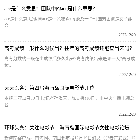
ace是什么意思？团队中的ace是什么意思？
ace是什么意思(饭圈ace是什么梗)每每谈及一个韩国男团還是女子组
合...
2022/12/20
高考成绩一般什么时候出？往年的高考成绩还能查出来吗？
高考分数线一般在出成绩后多久出来?高考成绩出来是哪一天?高考成
绩...
2022/12/20
天天头条：第四届海南岛国际电影节开幕
本报三亚12月19日电(记者孙海天、陈支援)18日，由中央广播电视总
台...
2022/12/20
环球头条：关注电影节丨海南岛国际电影节女性电影论坛：聚焦“她题材”“她时代”“她力量”
新海南客户端、南海网、南国都市报12月19日消息（记者符彩云）12