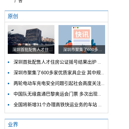
广告
原创
深圳首批配售人才住房公证摇号结果出炉 认购家庭将于12月9日起选房
深圳市聚集了600多家优质家具企业 其中规模以上企业占比90%
深圳首批配售人才住房公证摇号结果出炉 认购家庭将于12月9日起选房
深圳市聚集了600多家优质家具企业 其中规模以上企业占比90%
两轮电动车充电安全问题引起社会高度关注 多措并举强化充电安全监管
中国队无缘直通巴黎奥运会门票 多次出现失误平衡木唐茜靖、罗蕊掉木
全国将新增31个办理高铁快运业务的车站 高铁快运车站将达280个
业界