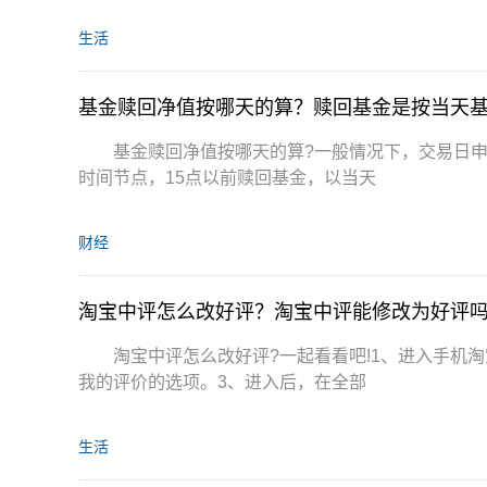
生活
基金赎回净值按哪天的算？赎回基金是按当天
基金赎回净值按哪天的算?一般情况下，交易日申请
时间节点，15点以前赎回基金，以当天
财经
淘宝中评怎么改好评？淘宝中评能修改为好评
淘宝中评怎么改好评?一起看看吧!1、进入手机
我的评价的选项。3、进入后，在全部
生活