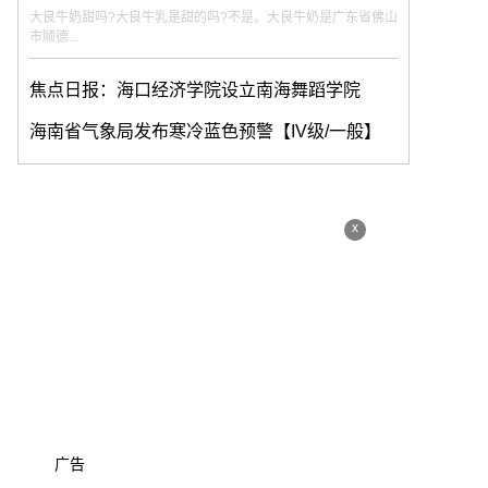
大良牛奶甜吗?大良牛乳是甜的吗?不是。大良牛奶是广东省佛山
市顺德...
焦点日报：海口经济学院设立南海舞蹈学院
海南省气象局发布寒冷蓝色预警【IV级/一般】
x
广告