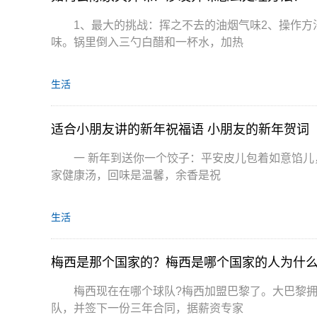
1、最大的挑战：挥之不去的油烟气味2、操作方
味。锅里倒入三勺白醋和一杯水，加热
生活
适合小朋友讲的新年祝福语 小朋友的新年贺词
一 新年到送你一个饺子：平安皮儿包着如意馅儿，用真情煮熟，吃一口快乐，两口幸福，三口顺利，然后喝全
家健康汤，回味是温馨，余香是祝
生活
梅西是那个国家的？梅西是哪个国家的人为什
梅西现在在哪个球队?梅西加盟巴黎了。大巴黎拥有
队，并签下一份三年合同，据薪资专家