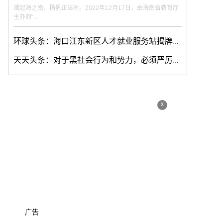
潮起海之南，扬帆正当时。2022年12月17日，由海南省教育厅
主办的“...
环球头条：海口江东新区人才就业服务站揭牌运营
天天头条：对于黑社会行为和势力，必须严厉打击，还民众以清朗的天空
x
广告