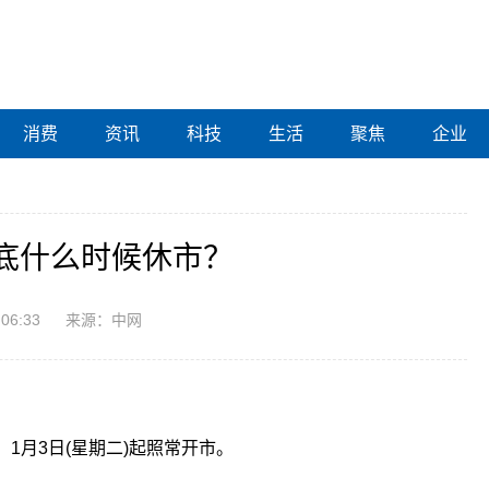
消费
资讯
科技
生活
聚焦
企业
底什么时候休市？
:06:33
来源：中网
市，1月3日(星期二)起照常开市。