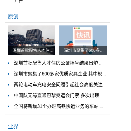
广告
原创
深圳首批配售人才住房公证摇号结果出炉 认购家庭将于12月9日起选房
深圳市聚集了600多家优质家具企业 其中规模以上企业占比90%
深圳首批配售人才住房公证摇号结果出炉 认购家庭将于12月9日起选房
深圳市聚集了600多家优质家具企业 其中规模以上企业占比90%
两轮电动车充电安全问题引起社会高度关注 多措并举强化充电安全监管
中国队无缘直通巴黎奥运会门票 多次出现失误平衡木唐茜靖、罗蕊掉木
全国将新增31个办理高铁快运业务的车站 高铁快运车站将达280个
业界