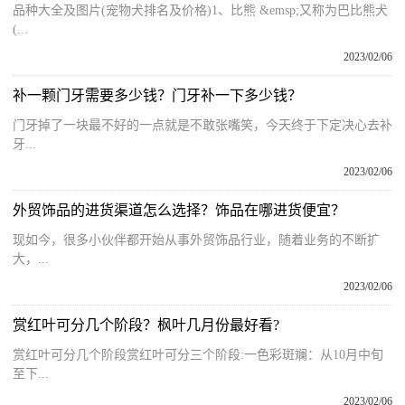
品种大全及图片(宠物犬排名及价格)1、比熊 &emsp;又称为巴比熊犬
(...
2023/02/06
补一颗门牙需要多少钱？门牙补一下多少钱？
门牙掉了一块最不好的一点就是不敢张嘴笑，今天终于下定决心去补
牙...
2023/02/06
外贸饰品的进货渠道怎么选择？饰品在哪进货便宜？
现如今，很多小伙伴都开始从事外贸饰品行业，随着业务的不断扩
大，...
2023/02/06
赏红叶可分几个阶段？枫叶几月份最好看?
赏红叶可分几个阶段赏红叶可分三个阶段:一色彩斑斓：从10月中旬
至下...
2023/02/06