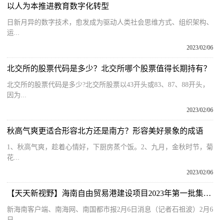
以人为本推进教育数字化转型
日新月异的数字技术，愈发成为驱动人类社会思维方式、组织架构、
运...
2023/02/06
北交所的股票代码是多少？北交所哪个股票值得长期持有？
北交所的股票代码是多少?北交所股票以43开头或83、87、88开头，
因为...
2023/02/06
秋高气爽更适合形容北方还是南方？形容美好景象的成语
1、秋高气爽，趁着心情好，下厨房蒸个饭。2、九月，金秋时节，菊
花...
2023/02/06
【天天新视野】海南自由贸易港建设项目2023年第一批集中开工 琼中集中开工项目4个 总投资7.49亿元
新海南客户端、南海网、南国都市报2月6日消息（记者石祖波）2月6
日...