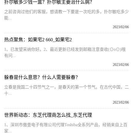
扑尔敏多少钱一盒？扑尔敏主要治什么病？
之前咨询过他们的客服，想请教一下要是一次吃的多，扑尔敏吃多少
能...
2023/02/06
热点聚焦：如果宅2 660_如果宅2
1、已发望采纳你好。2、最近更新已经发到邮箱注意查收(⊙o⊙)哦
有问...
2023/02/06
躲春是什么意思？什么人需要躲春？
立春是我国二十四节气之一，是春天的第一个节气。在古代中国，二
十...
2023/02/06
世界新动态：东芝代理商怎么找_东芝代理
1、深圳市傲壹电子有限公司代理Toshiba全系列产品，经销来自上百
家...