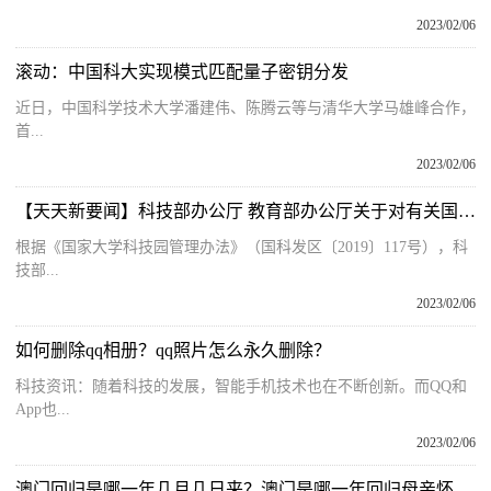
2023/02/06
滚动：中国科大实现模式匹配量子密钥分发
近日，中国科学技术大学潘建伟、陈腾云等与清华大学马雄峰合作，
首...
2023/02/06
【天天新要闻】科技部办公厅 教育部办公厅关于对有关国家大学科技园进行整改评估的通知
根据《国家大学科技园管理办法》（国科发区〔2019〕117号），科
技部...
2023/02/06
如何删除qq相册？qq照片怎么永久删除？
科技资讯：随着科技的发展，智能手机技术也在不断创新。而QQ和
App也...
2023/02/06
澳门回归是哪一年几月几日来？澳门是哪一年回归母亲怀抱的？