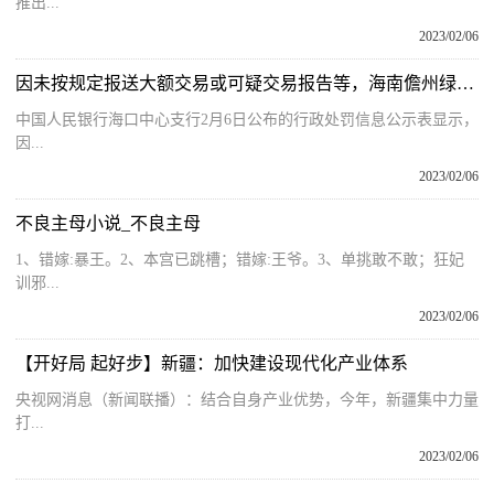
推出...
2023/02/06
因未按规定报送大额交易或可疑交易报告等，海南儋州绿色村镇银行被罚款86.3万元
中国人民银行海口中心支行2月6日公布的行政处罚信息公示表显示，
因...
2023/02/06
不良主母小说_不良主母
1、错嫁:暴王。2、本宫已跳槽；错嫁:王爷。3、单挑敢不敢；狂妃
训邪...
2023/02/06
【开好局 起好步】新疆：加快建设现代化产业体系
央视网消息（新闻联播）：结合自身产业优势，今年，新疆集中力量
打...
2023/02/06