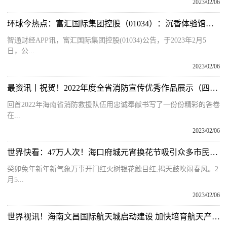
2023/02/06
环球今热点：富汇国际集团控股（01034）：沉香体验馆在海南海口正式开业
智通财经APP讯，富汇国际集团控股(01034)公告，于2023年2月5
日，公...
2023/02/06
最资讯丨祝贺！2022年度全省消防宣传优秀作品展示（四）——优秀微博与摄影原创作品
回首2022年海南省消防救援队伍用忠诚奉献书写了一份份精彩的答卷
在...
2023/02/06
世界快看：47万人次！海口府城元宵换花节吸引众多市民游客欢乐闹元宵
癸卯兔年新年新气象万事开门红火树银花触目红,揭天鼓吹闹春风。2
月5...
2023/02/06
世界视讯！海南文昌国际航天城启动建设 加快培育航天产业链