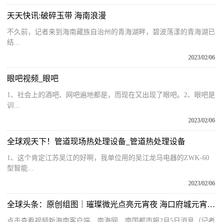
天天快讯:破碎玉带 海南浪漫
不久前，记者来到海南藏族自治州的青海湖畔，碧波荡漾的青海湖已
结...
2023/02/06
眼吧视频_眼吧
1、社会上的酒吧、网吧遍地都是，而现在又出现了眼吧。2、眼吧是
训...
2023/02/06
全球观天下！管道现场热处理设备_管道热处理设备
1、这个肯定江苏吴江的好啊，我单位用的吴江龙马电器的ZWK-60
型智能...
2023/02/06
全球头条：原创组图｜璀璨微光点亮元宵夜 海口府城元宵换花节热闹非凡
点击查看视频新海南客户端、南海网、南国都市报2月5日消息（记者