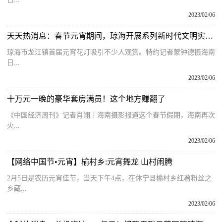
2023/02/06
天天热消息：春节元宵期间，琼海开展系列新时代文明实践活动
琼海市龙江镇首届元宵花灯吸引不少人观赏。特约记者蒙钟德摄海南
日...
2023/02/06
十万元一晚的豪华套房满员！这个地方赚翻了
《中国经济周刊》记者肖翊｜海南摄影报道这个春节假期，海南再次
火...
2023/02/06
【网络中国节•元宵】榆村乡:元宵舞龙 山村闹腾
2月5日是农历元宵佳节，当天下午4点，在休宁县榆村乡红薯粉丝之
乡藏...
2023/02/06