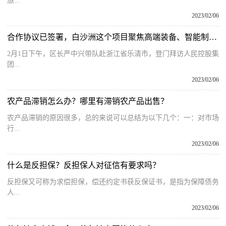
旅...
2023/02/06
合作协议已签署，白沙洲这个项目聚焦高端装备、智能制造、科技研发、金融服务等细分产业
2月1日下午，区长严中兴带队赴浙江省乐清市，登门拜访人民控股集
团...
2023/02/06
农产品滞销怎么办？哪里有滞销农产品出售？
农产品滞销的原因很多，总的来说可以总结为以下几个：一：对市场
行...
2023/02/06
什么是反担保？反担保人对征信有要求吗？
反担保又可称为求偿担保，偿还约定书获反保证书，是指为保障债务
人...
2023/02/06