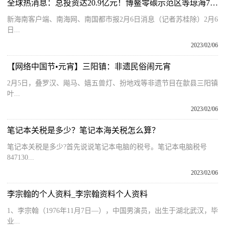
全球热消息：总投资达20.9亿元！博鳌零碳示范区等琼海7个项目集中开工
新海南客户端、南海网、南国都市报2月6日消息（记者苏桂除）2月6
日...
2023/02/06
【网络中国节•元宵】三阳镇：非遗民俗闹元宵
2月5日，叠罗汉、飚马、嬉五兽灯、扮地戏等非遗节目在歙县三阳镇
叶...
2023/02/06
笔记本关税是多少？笔记本海关税怎么算？
笔记本关税是多少?首先说说笔记本电脑的税号。笔记本电脑税号
847130...
2023/02/06
李宗翰的个人资料_李宗翰资料个人资料
1、李宗翰（1976年11月7日—），中国男演员，出生于湖北武汉，毕
业...