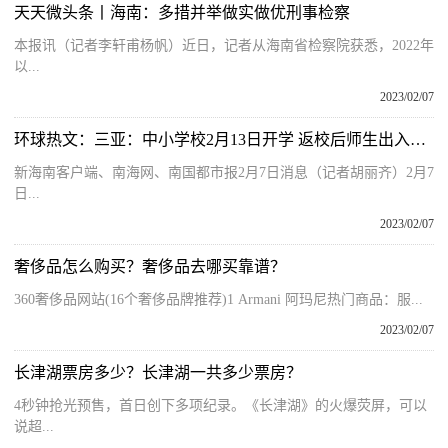
天天微头条丨海南：多措并举做实做优刑事检察
本报讯（记者李轩甫杨帆）近日，记者从海南省检察院获悉，2022年
以...
2023/02/07
环球热文：三亚：中小学校2月13日开学 返校后师生出入校门不再提供核酸证明
新海南客户端、南海网、南国都市报2月7日消息（记者胡丽齐）2月7
日...
2023/02/07
奢侈品怎么购买？奢侈品去哪买靠谱？
360奢侈品网站(16个奢侈品牌推荐)1 Armani 阿玛尼热门商品：服...
2023/02/07
长津湖票房多少？长津湖一共多少票房？
4秒钟抢光预售，首日创下多项纪录。《长津湖》的火爆荧屏，可以
说超...