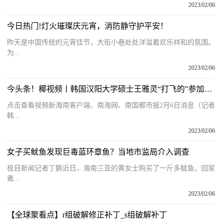
2023/02/06
今日热门!灯火璀璨庆元宵，消防静守护平安！
昨天是中国传统的元宵佳节，大街小巷处处洋溢着欢乐祥和的氛围。
为...
2023/02/06
今头条！椰视频丨韩国汉阳大学硕士王雅灵“打飞的”参加人才对接会：看好海南养老服务行业发展
点击查看视频新海南客户端、南海网、南国都市报2月6日消息（记者
韩...
2023/02/06
女子买鱿鱼发现巨毒蓝环章鱼？当地市监局介入调查
极目新闻记者丁鹏近日，海南三亚的黄女士购买了一斤多鱿鱼，回家
煮...
2023/02/06
【全球聚看点】r组破解修正补丁_s组破解补丁