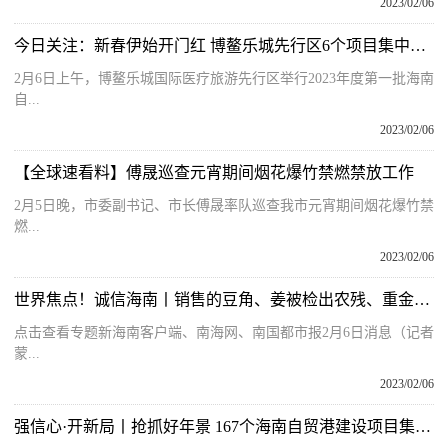
2023/02/06
今日关注：新春伊始开门红 博鳌乐城先行区6个项目集中开工 总投资28.6亿元
2月6日上午，博鳌乐城国际医疗旅游先行区举行2023年度第一批海南
自...
2023/02/06
【全球速看料】傅晟巡查元宵期间烟花爆竹禁燃禁放工作
2月5日晚，市委副书记、市长傅晟率队巡查我市元宵期间烟花爆竹禁
燃...
2023/02/06
世界焦点！诚信海南丨销售的豆角、姜被检出农残、重金属超标 海口龙华两市场摊位被罚
点击查看专题新海南客户端、南海网、南国都市报2月6日消息（记者
蒙...
2023/02/06
强信心·开新局丨抢抓好年景 167个海南自贸港建设项目集中开工