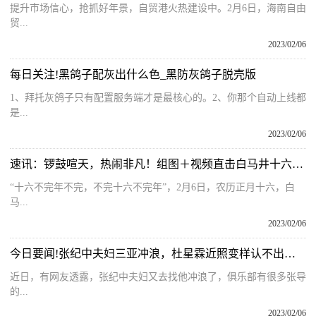
提升市场信心，抢抓好年景，自贸港火热建设中。2月6日，海南自由
贸...
2023/02/06
每日关注!黑鸽子配灰出什么色_黑防灰鸽子脱壳版
1、拜托灰鸽子只有配置服务端才是最核心的。2、你那个自动上线都
是...
2023/02/06
速讯：锣鼓喧天，热闹非凡！组图＋视频直击白马井十六拜年日现场
“十六不完年不完，不完十六不完年”，2月6日，农历正月十六，白
马...
2023/02/06
今日要闻!张纪中夫妇三亚冲浪，杜星霖近照变样认不出，扎80块麻花辫遭吐槽
近日，有网友透露，张纪中夫妇又去找他冲浪了，俱乐部有很多张导
的...
2023/02/06