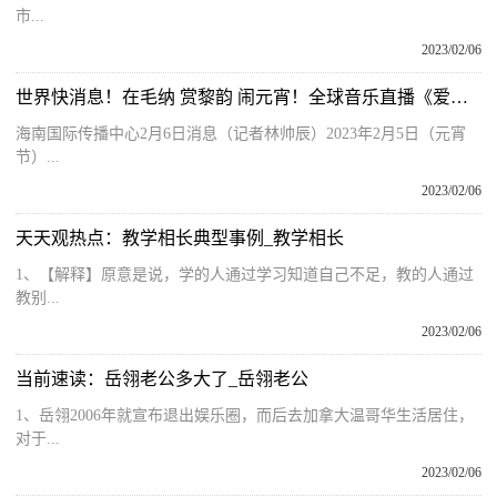
市...
2023/02/06
世界快消息！在毛纳 赏黎韵 闹元宵！全球音乐直播《爱乐之岛》第三期“闹”出圈
海南国际传播中心2月6日消息（记者林帅辰）2023年2月5日（元宵
节）...
2023/02/06
天天观热点：教学相长典型事例_教学相长
1、【解释】原意是说，学的人通过学习知道自己不足，教的人通过
教别...
2023/02/06
当前速读：岳翎老公多大了_岳翎老公
1、岳翎2006年就宣布退出娱乐圈，而后去加拿大温哥华生活居住，
对于...
2023/02/06