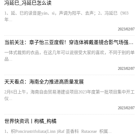
冯延巳_冯延巳怎么读
1、延、巳的读音是yán、sì，声调为阳平、去声；2、冯延巳（903
年...
2023/02/07
当前关注：章子怡三亚度假！穿连体裤戴墨镜合影气场强，1米6把粉丝压成小矮人
一体式裁剪的衣品，在这几年可以说很受大家的喜欢，不同于别的单
品...
2023/02/07
天天看点：海南全力推进高质量发展
2月6日上午，海南自由贸易港建设项目2023年度第一批项目集中开工
仪...
2023/02/07
世界快资讯丨枸橘_构橘
1、枳Poncirustrifoliata(Linn )Raf 芸香科 Rutaceae 枳属...