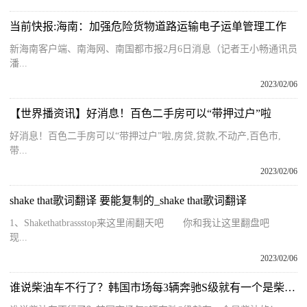
当前快报:海南：加强危险货物道路运输电子运单管理工作
新海南客户端、南海网、南国都市报2月6日消息（记者王小畅通讯员
潘...
2023/02/06
【世界播资讯】好消息！百色二手房可以“带押过户”啦
好消息！百色二手房可以“带押过户”啦,房贷,贷款,不动产,百色市,
带...
2023/02/06
shake that歌词翻译 要能复制的_shake that歌词翻译
1、Shakethatbrassstop来这里闹翻天吧 你和我让这里翻盘吧
现...
2023/02/06
谁说柴油车不行了？韩国市场每3辆奔驰S级就有一个是柴油的！