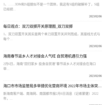
1、……3DM和S组貌似不是一个团体，我这有S组的破解补丁，S组
已经把...
2023/02/06
每日观点：双刀双掷开关原理图_双刀双掷
1、双刀双置开关其实是两个单刀双置开关并列而成，其接线方式与
每个...
2023/02/06
海南春节返乡人才对接会人气旺 自贸港机遇引力强
2月6日，海南“回归家乡·投身自贸港”春节返乡人才对接会在海口
举...
2023/02/06
海口市市场监管局多举措优化营商环境 2022年市场主体突破百万关口
新海南客户端、南海网、南国都市报2月6日消息（记者蒙健）2022
年，...