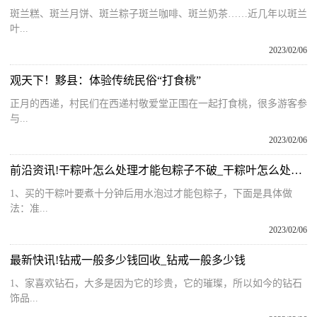
斑兰糕、斑兰月饼、斑兰粽子斑兰咖啡、斑兰奶茶……近几年以斑兰
叶...
2023/02/06
观天下！黟县：体验传统民俗“打食桃”
正月的西递，村民们在西递村敬爱堂正围在一起打食桃，很多游客参
与...
2023/02/06
前沿资讯!干粽叶怎么处理才能包粽子不破_干粽叶怎么处理才能包粽子
1、买的干粽叶要煮十分钟后用水泡过才能包粽子，下面是具体做
法：准...
2023/02/06
最新快讯!钻戒一般多少钱回收_钻戒一般多少钱
1、家喜欢钻石，大多是因为它的珍贵，它的璀璨，所以如今的钻石
饰品...