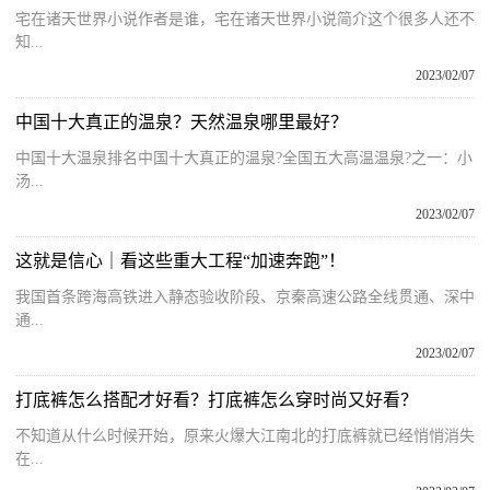
宅在诸天世界小说作者是谁，宅在诸天世界小说简介这个很多人还不
知...
2023/02/07
中国十大真正的温泉？天然温泉哪里最好？
中国十大温泉排名中国十大真正的温泉?全国五大高温温泉?之一：小
汤...
2023/02/07
这就是信心｜看这些重大工程“加速奔跑”！
我国首条跨海高铁进入静态验收阶段、京秦高速公路全线贯通、深中
通...
2023/02/07
打底裤怎么搭配才好看？打底裤怎么穿时尚又好看？
不知道从什么时候开始，原来火爆大江南北的打底裤就已经悄悄消失
在...