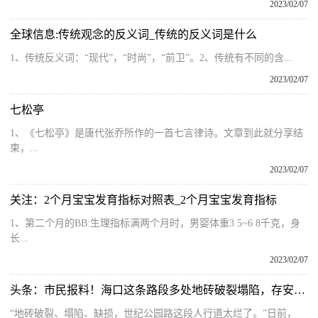
2023/02/07
全球信息:传统观念的反义词_传统的反义词是什么
1、传统反义词：“现代”，“时尚”，“前卫”。2、传统有不同的含...
2023/02/07
七松亭
1、《七松亭》是唐代张乔所作的一首七言律诗。文章到此就分享结
束，...
2023/02/07
关注：2个月宝宝发育指标对照表_2个月宝宝发育指标
1、第二个月的BB:生理指标满两个月时，男婴体重3 5~6 8千克，身
长...
2023/02/07
头条：市民报料！海口这条路段多处地砖破裂塌陷，存安全隐患！该谁来修？
“地砖破裂、塌陷、缺损，世纪公园路这段人行道太烂了。”日前，