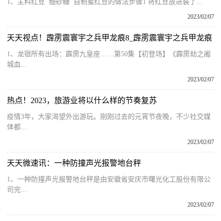
1、主料红豆 细砂糖 自制蜜红豆的做法步骤1 将红豆放进装了...
2023/02/07
天天视点！霹雳震寰宇之兵甲龙痕8_霹雳震寰宇之兵甲龙痕
1、龙宿所有出场：霹雳九皇座……第50集【初登场】《霹雳劫之阇
城血...
2023/02/07
热点！2023，旅游业将以什么样的节奏复苏
疫情3年，大家渴望外出游玩。刚刚过去的元宵节夜晚，不少社交媒
体都...
2023/02/07
天天微速讯：一种防撞声光报警地台秤
1、一种防撞声光报警地台秤是由安徽省安庆市曙光化工股份有限公
司完...
2023/02/07