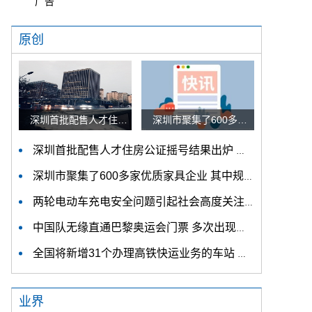
广告
原创
深圳首批配售人才住房公证摇号结果出炉 认购家庭将于12月9日起选房
深圳市聚集了600多家优质家具企业 其中规模以上企业占比90%
深圳首批配售人才住房公证摇号结果出炉 认购家庭将于12月9日起选房
深圳市聚集了600多家优质家具企业 其中规模以上企业占比90%
两轮电动车充电安全问题引起社会高度关注 多措并举强化充电安全监管
中国队无缘直通巴黎奥运会门票 多次出现失误平衡木唐茜靖、罗蕊掉木
全国将新增31个办理高铁快运业务的车站 高铁快运车站将达280个
业界