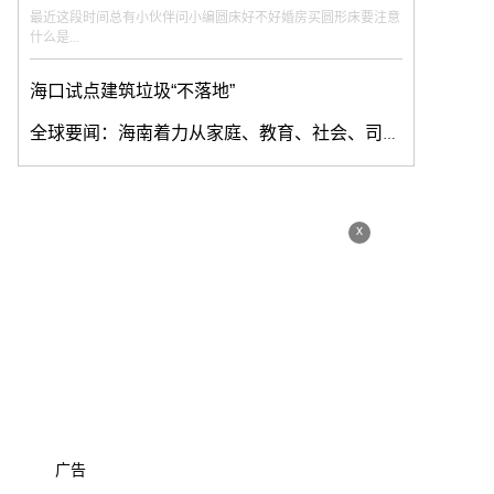
最近这段时间总有小伙伴问小编圆床好不好婚房买圆形床要注意
什么是...
海口试点建筑垃圾“不落地”
全球要闻：海南着力从家庭、教育、社会、司法方面加强未成年人保护
x
广告