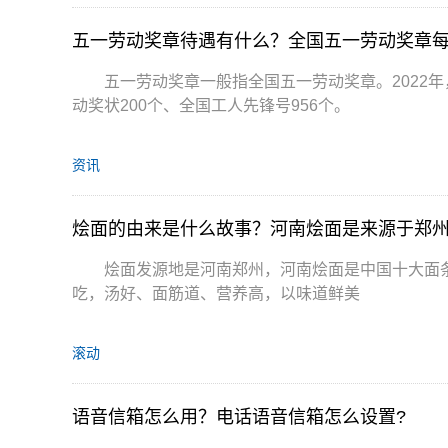
五一劳动奖章待遇有什么？全国五一劳动奖章
五一劳动奖章一般指全国五一劳动奖章。2022
动奖状200个、全国工人先锋号956个。
资讯
烩面的由来是什么故事？河南烩面是来源于郑
烩面发源地是河南郑州，河南烩面是中国十大面
吃，汤好、面筋道、营养高，以味道鲜美
滚动
语音信箱怎么用？电话语音信箱怎么设置?