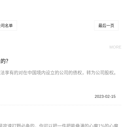
坏
的
公司名单
最后一页
MORE
来的？
依法享有的对在中国境内设立的公司的债权，转为公司股权。
2023-02-15
是攻速打野必备的，你可以把一件把能叠满的心魔1%的心魔