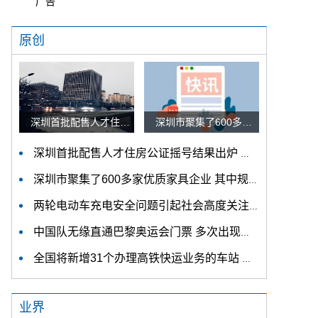
广告
原创
深圳首批配售人才住房公证摇号结果出炉 认购家庭将于12月9日起选房
深圳市聚集了600多家优质家具企业 其中规模以上企业占比90%
深圳首批配售人才住房公证摇号结果出炉 认购家庭将于12月9日起选房
深圳市聚集了600多家优质家具企业 其中规模以上企业占比90%
两轮电动车充电安全问题引起社会高度关注 多措并举强化充电安全监管
中国队无缘直通巴黎奥运会门票 多次出现失误平衡木唐茜靖、罗蕊掉木
全国将新增31个办理高铁快运业务的车站 高铁快运车站将达280个
业界