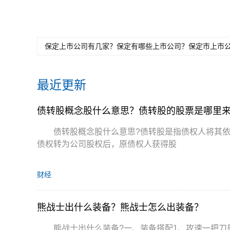
思
些
表
保定上市公司有几家？保定有哪些上市公司？保定市上市
最近更新
债转股概念股什么意思？债转股的股票是哪里
债转股概念股什么意思?债转股是指债权人将其
债权转为公司股权后，原债权人获得股
财经
熊战士出什么装备？熊战士怎么出装备？
熊战士出什么装备?一、装备搭配1、攻速一把刀