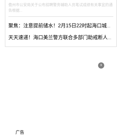
儋州市公安局关于公布招聘警务辅助人员笔试成绩有关事宜的通
告根据...
聚焦：注意提前储水！2月15日22时起海口城区多路段或停水
天天速递！海口美兰警方联合多部门助戒断人员回归社会
x
广告