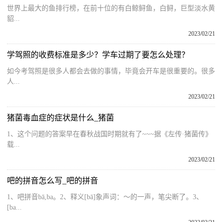
世界上最大的鱼排行榜，在前十位的有白鲸鲟鱼，白鲟，巨型淡水黄
貂...
2023/02/21
学驾照的收费标准是多少？学车过期了要怎么处理？
如今考驾照是很多人都会去做的事情，毕竟会开车是很重要的。很多
人...
2023/02/21
猪菌毒血症的症状是什么_猪菌
1、这个问题的答案早在春秋战国时期就有了~~~据《左传·猪菌传》
载...
2023/02/21
吧的拼音怎么写_吧的拼音
1、吧拼音bā,ba。2、释义[bā]象声词：～的一声，笔尖断了。3、
[ba...