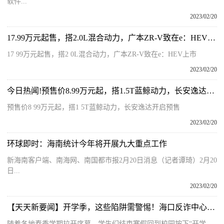
软件...
2023/02/20
17.99万元起售，搭2.0L混合动力，广本ZR-V致在e：HEV上市
17 99万元起售，搭2 0L混合动力，广本ZR-V致在e：HEV上市
2023/02/20
今日热闻!预售价8.99万元起，搭1.5T蓝鲸动力，长安逸达开启预售
预售价8 99万元起，搭1 5T蓝鲸动力，长安逸达开启预售
2023/02/20
环球即时：海南统计今年将开展九大重点工作
新海南客户端、南海网、南国都市报2月20日消息（记者谭琦）2月20
日...
2023/02/20
【天天新要闻】开学季，这些陷阱需警惕！海口反诈中心公布多种诈骗套路和防范手段
随着各地春季学期拉开序幕，学生们结束寒假回到校园按下“开学