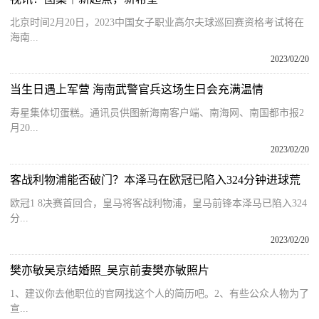
北京时间2月20日，2023中国女子职业高尔夫球巡回赛资格考试将在
海南...
2023/02/20
当生日遇上军营 海南武警官兵这场生日会充满温情
寿星集体切蛋糕。通讯员供图新海南客户端、南海网、南国都市报2
月20...
2023/02/20
客战利物浦能否破门？本泽马在欧冠已陷入324分钟进球荒
欧冠1 8决赛首回合，皇马将客战利物浦，皇马前锋本泽马已陷入324
分...
2023/02/20
樊亦敏吴京结婚照_吴京前妻樊亦敏照片
1、建议你去他职位的官网找这个人的简历吧。2、有些公众人物为了
宣...