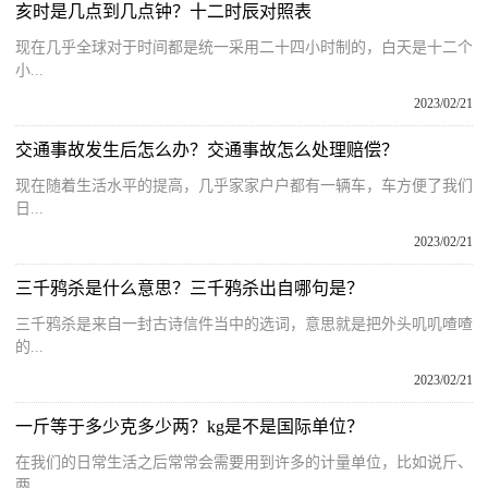
亥时是几点到几点钟？十二时辰对照表
现在几乎全球对于时间都是统一采用二十四小时制的，白天是十二个
小...
2023/02/21
交通事故发生后怎么办？交通事故怎么处理赔偿？
现在随着生活水平的提高，几乎家家户户都有一辆车，车方便了我们
日...
2023/02/21
三千鸦杀是什么意思？三千鸦杀出自哪句是？
三千鸦杀是来自一封古诗信件当中的选词，意思就是把外头叽叽喳喳
的...
2023/02/21
一斤等于多少克多少两？kg是不是国际单位？
在我们的日常生活之后常常会需要用到许多的计量单位，比如说斤、
两...