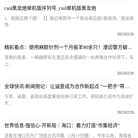
csol黑龙炮单机版序列号_csol单机版黑龙炮
1、按按这两个键：【】我记得其中一个按出来后按5是商场，按出商
场...
2023/02/20
精彩看点：使用麻醉针剂一个月偷羊80余只！澄迈警方破获多起黑山羊被盗案
漆黑的夜里，一辆越野车在澄迈县文儒镇的一处养殖合作社停下。车
上...
2023/02/20
全球快讯:新闻侧记：让诚意成为合作新起点 “一把手”带头开启招商“加速度”
今年，省委、省政府高度重视招商引资工作，把招商引资作为我省扩
大...
2023/02/20
世界信息:强信心·开新局｜海口：着力打造“市集经济”
游客在海口日月广场逛古风市集（2月19日摄）。今年以来，海南省