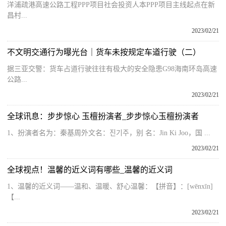
洋浦疏港高速公路工程PPP项目社会投资人本PPP项目主线起点在新
昌村...
2023/02/21
不文明交通行为曝光台｜货车未按规定车道行驶（二）
据三亚交警：货车占道行驶往往有极大的安全隐患G98海南环岛高速
公路...
2023/02/21
全球讯息：步步惊心 玉檀扮演者_步步惊心玉檀扮演者
1、扮演者名为：秦基周外文名：진기주，别 名：Jin Ki Joo，国 ...
2023/02/21
全球视点！温馨的近义词有哪些_温馨的近义词
1、温馨的近义词——温和、温暖、舒心温馨：【拼音】：[wēnxīn]
【...
2023/02/21