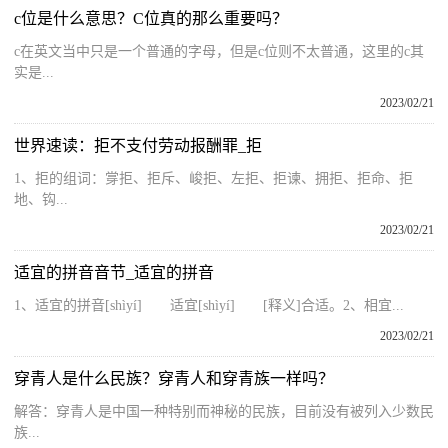
c位是什么意思？C位真的那么重要吗？
c在英文当中只是一个普通的字母，但是c位则不太普通，这里的c其
实是...
2023/02/21
世界速读：拒不支付劳动报酬罪_拒
1、拒的组词：牚拒、拒斥、峻拒、左拒、拒谏、拥拒、拒命、拒
地、钩...
2023/02/21
适宜的拼音音节_适宜的拼音
1、适宜的拼音[shìyí] 适宜[shìyí] [释义]合适。2、相宜...
2023/02/21
穿青人是什么民族？穿青人和穿青族一样吗？
解答：穿青人是中国一种特别而神秘的民族，目前没有被列入少数民
族...