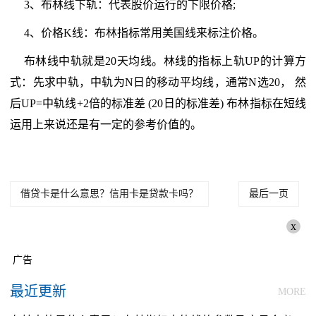
3、布林线下轨：代表股价运行的下限价格;
4、价格K线：布林指标常用美国线来标注价格。
布林线中轨就是20天均线。林线的指标上轨UP的计算方
式：先求中轨，中轨为N日的移动平均线，通常N选20， 然
后UP=中轨线+2倍的标准差 (20日的标准差) 布林指标在短线
运用上来说还是有一定的参考价值的。
借贷卡是什么意思？信用卡是贷款卡吗？
最后一页
x
广告
最近更新
MORE