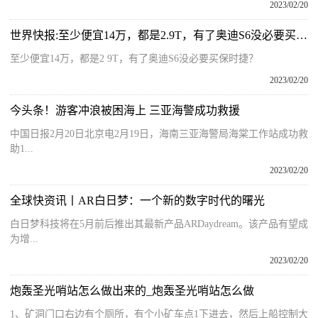
2023/02/20
世界快报:至少便宜14万，都是2.9T，有了奥迪S6没必要买保时捷？
至少便宜14万，都是2 9T，有了奥迪S6没必要买保时捷？
2023/02/20
今头条！游客冲浪被困海上 三亚海警成功救援
中国日报2月20日北京电2月19日，海南三亚海警局海棠工作站成功救
助1...
2023/02/20
全球快资讯丨AR白日梦：一个新的数字时代的曙光
白日梦科技将在5月前后推出其最新产品ARDaydream。该产品有望成
为增...
2023/02/20
炮轰圣光哨站怎么做出来的_炮轰圣光哨站怎么做
1、矿洞门口右边有个厕所，有个小矿车点1下进去，然后上船控制大