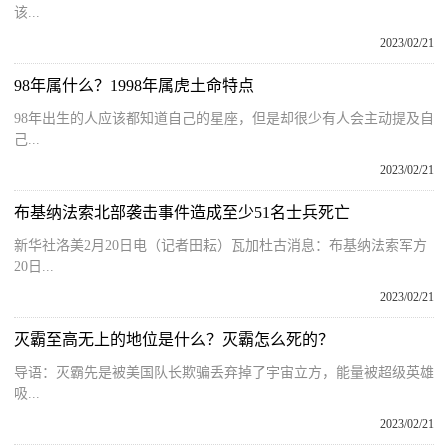
该...
2023/02/21
98年属什么？1998年属虎土命特点
98年出生的人应该都知道自己的星座，但是却很少有人会主动提及自
己...
2023/02/21
布基纳法索北部袭击事件造成至少51名士兵死亡
新华社洛美2月20日电（记者田耘）瓦加杜古消息：布基纳法索军方
20日...
2023/02/21
灭霸至高无上的地位是什么？灭霸怎么死的？
导语：灭霸先是被美国队长欺骗丢弃掉了宇宙立方，能量被超级英雄
吸...
2023/02/21