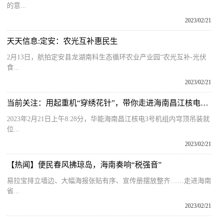
的意...
2023/02/21
天天信息:定安：农光互补惠民生
2月13日，航拍定安县龙湖南科生态循环农业产业园“农光互补-光伏
食...
2023/02/21
当前关注：用起重机“穿绣花针”，带你走进海南昌江核电3号机组内穹顶吊装现场，感受大国重器的硬核实力！
2023年2月21日上午8:28分，华能海南昌江核电3号机组内穹顶吊装就
位...
2023/02/21
【热闻】便民春风拂琼岛，海南奏响“税强音”
易拉宝排立墙边、大幅海报张贴有序、宣传册摆放整齐……走进海南
省...
2023/02/21