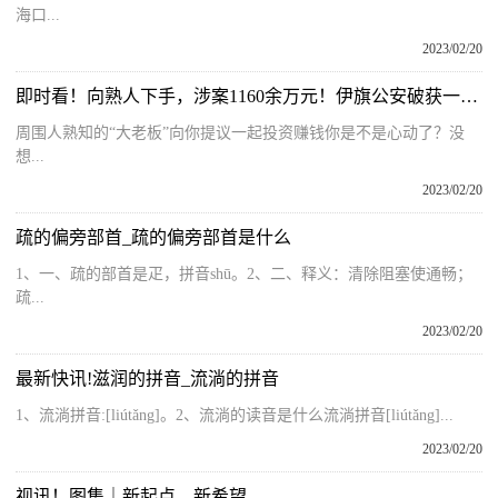
海口...
2023/02/20
即时看！向熟人下手，涉案1160余万元！伊旗公安破获一起特大诈骗案
周围人熟知的“大老板”向你提议一起投资赚钱你是不是心动了？没
想...
2023/02/20
疏的偏旁部首_疏的偏旁部首是什么
1、一、疏的部首是疋，拼音shū。2、二、释义：清除阻塞使通畅；
疏...
2023/02/20
最新快讯!滋润的拼音_流淌的拼音
1、流淌拼音:[liútǎng]。2、流淌的读音是什么流淌拼音[liútǎng]...
2023/02/20
视讯！图集｜新起点，新希望