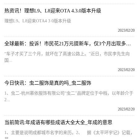
热资讯！理想L9、L8迎来OTA 4.3.0版本升级
理想L9、L8迎来OTA4 3 0版本升级
2023/02/20
全球最新：投诉！市民花21万元提新车，仅3个月出现多次故障！海口一汽车店回应
“车子才买了三个月，就坏在了高速公路上。”近日，市民李先生向
国...
2023/02/20
今日快讯：虫二服饰是真的吗_虫二服饰
1、虫二-杭州慕依服饰有限公司“虫二”品牌定位于中档，以年龄介于
2...
2023/02/20
当前简讯:年成语有哪些成语大全大全_年成的意思
1、主要是说明成都城市名字的来历。2、 据《太平环宇记》记载，