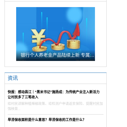
银行个人养老金产品陆续上新 专属储蓄期限偏1年至5年的中长期
资讯
快报：感动昌江｜“黑米书记”施扬成：为传统产业注入新活力
让村民多了三笔收入
给村民讲解种植辣椒政策、给检测户申请返贫保险、提醒村民加
强秧苗...
旱涝保收面积是什么意思？旱涝保收的工作是什么？