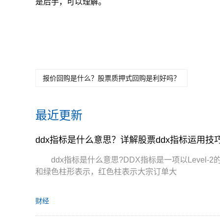
是后手，可以理解。
关键词：
ddx指标是什么意
ddx指标使用技巧有哪
dd
思
些
法
报价回购是什么？股票质押式回购是利好吗？
最近更新
ddx指标是什么意思？详解股票ddx指标运用技
ddx指标是什么意思?DDX指标是一项以Leve
和绿色柱形表示，红色柱表示大宗订单大
财经