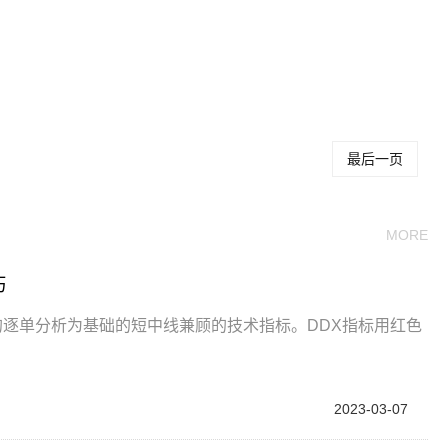
x指标有哪些用
股票ddx指标如何使
详解股票ddx指标运用技
用
巧
最后一页
MORE
巧
l-2的逐单分析为基础的短中线兼顾的技术指标。DDX指标用红色
2023-03-07