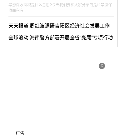
旱涝保收面积是什么意思?今天我们要和大家分享的是和旱涝保
收面积有...
天天报道:周红波调研吉阳区经济社会发展工作
全球滚动:海南警方部署开展全省“亮尾”专项行动
x
广告