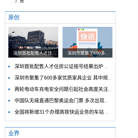
广告
原创
深圳首批配售人才住房公证摇号结果出炉 认购家庭将于12月9日起选房
深圳市聚集了600多家优质家具企业 其中规模以上企业占比90%
深圳首批配售人才住房公证摇号结果出炉 认购家庭将于12月9日起选房
深圳市聚集了600多家优质家具企业 其中规模以上企业占比90%
两轮电动车充电安全问题引起社会高度关注 多措并举强化充电安全监管
中国队无缘直通巴黎奥运会门票 多次出现失误平衡木唐茜靖、罗蕊掉木
全国将新增31个办理高铁快运业务的车站 高铁快运车站将达280个
业界