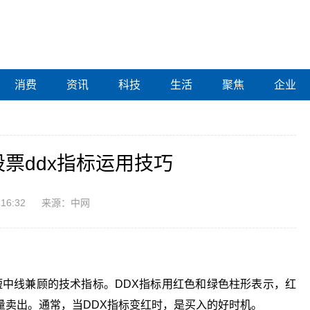
消费
资讯
科技
生活
聚焦
企业
股票ddx指标运用技巧
:16:32
来源：中网
础的短中线兼顾的技术指标。DDX指标用红色和绿色柱形表示，红
量卖出。通常，当DDX指标变红时，是买入的好时机。