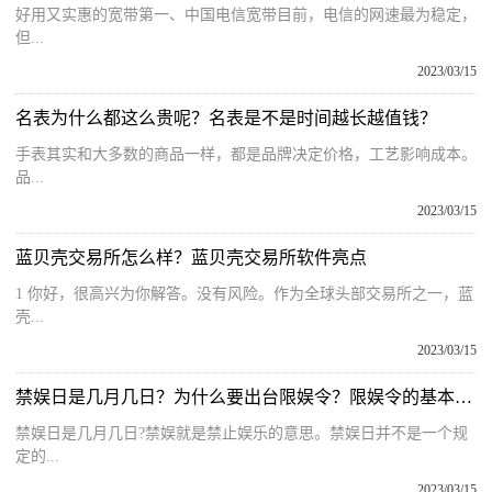
好用又实惠的宽带第一、中国电信宽带目前，电信的网速最为稳定，
但...
2023/03/15
名表为什么都这么贵呢？名表是不是时间越长越值钱？
手表其实和大多数的商品一样，都是品牌决定价格，工艺影响成本。
品...
2023/03/15
蓝贝壳交易所怎么样？蓝贝壳交易所软件亮点
1 你好，很高兴为你解答。没有风险。作为全球头部交易所之一，蓝
壳...
2023/03/15
禁娱日是几月几日？为什么要出台限娱令？限娱令的基本内容
禁娱日是几月几日?禁娱就是禁止娱乐的意思。禁娱日并不是一个规
定的...
2023/03/15