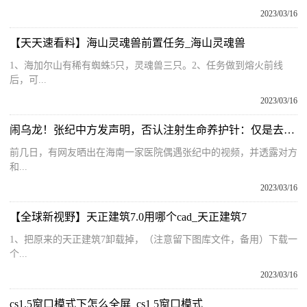
2023/03/16
【天天速看料】海山灵魂兽前置任务_海山灵魂兽
1、海加尔山有稀有蜘蛛5只，灵魂兽三只。2、任务做到熔火前线
后，可...
2023/03/16
闹乌龙！张纪中方发声明，否认注射生命养护针：仅是去医院做常规检查
前几日，有网友晒出在海南一家医院偶遇张纪中的视频，并透露对方
和...
2023/03/16
【全球新视野】天正建筑7.0用哪个cad_天正建筑7
1、把原来的天正建筑7卸载掉，（注意留下图库文件，备用）下载一
个...
2023/03/16
cs1.5窗口模式下怎么全屏_cs1 5窗口模式