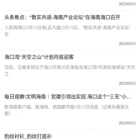
2023/03/15
头条焦点：“数实共进-海南产业论坛”在海南海口召开
人民网海口3月15日电(孟凡盛)3月15日，“数实共进-海南产业论坛”
在...
2023/03/15
海口湾“天空之山”计划月底迎客
日前，记者来到位于海口市美兰区海甸岛海口湾6号高标准驿站“天空
之...
2023/03/15
每日观察!文明海南｜党建引领出实招 海口这个“三无”小区换新颜
新海南客户端、南海网、南国都市报3月15日消息（记者孙春丽文
图）...
2023/03/15
豹纹衬衫_豹纹打底衫