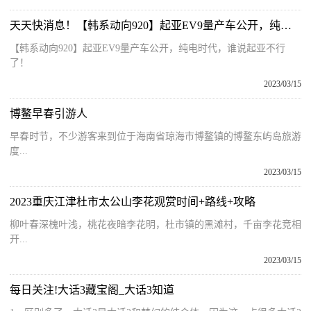
天天快消息！【韩系动向920】起亚EV9量产车公开，纯电时代，谁说起亚不行了！
【韩系动向920】起亚EV9量产车公开，纯电时代，谁说起亚不行
了！
2023/03/15
博鳌早春引游人
早春时节，不少游客来到位于海南省琼海市博鳌镇的博鳌东屿岛旅游
度...
2023/03/15
2023重庆江津杜市太公山李花观赏时间+路线+攻略
柳叶春深槐叶浅，桃花夜暗李花明，杜市镇的黑滩村，千亩李花竞相
开...
2023/03/15
每日关注!大话3藏宝阁_大话3知道