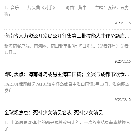
1、音乐 片头曲《对手》 词曲：黄牛 主唱：强辩，五虎
将，...
2023/03/15
海南省人力资源开发局公开征集第三批技能人才评价题库专家
新海南客户端、南海网、南国都市报3月15日消息（记者韩星）记者
15日...
2023/03/15
即时焦点：海南椰岛或易主海口国资；全兴与成都市饮食战略合作｜知酒联播
PART01标题新闻PAT01海南椰岛或易主海口国资3月13日，海南椰岛
发布...
2023/03/15
全球观焦点：死神少女演员名表_死神少女演员
1、主演房思瑜·其他的都是跟着故事走的，一篇故事结束基本就换人
了...