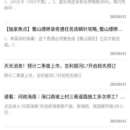
1、245大卡（1025千焦）。2、麦乐鸡还含有化学物质tBHQ，每只鸡
块中...
2023/03/15
【独家焦点】蜀山缥缈录奇遇任务迭鳞针攻略_蜀山缥缈录奇遇任务
1、李英琼的香囊：这个奇遇必须要完成【蜀山情花】之后才能完
成。2...
2023/03/15
天天消息！预计二季度上市，吉利银河L7开启抢先预订
预计二季度上市，吉利银河L7开启抢先预订
2023/03/15
速看：问政海南｜海口高坡上村三巷道路施工多次停工？水务部门：督促3月底完工
点击进入“问政海南”栏目新海南客户端、南海网、南国都市报3月15
日...
2023/03/15