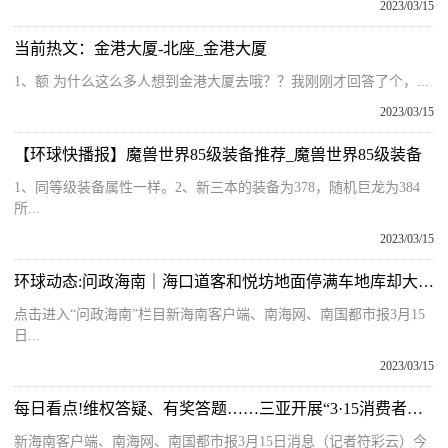
2023/03/15
当前热文：金港大厦-北座_金港大厦
1、额 为什么这么多人想到金港大厦去哦？？我刚刚才回答了个，...
2023/03/15
【环球快播报】魔兽世界85级装备推荐_魔兽世界85级装备
1、同等级装备属性一样。2、新三本的装备为378，随机巨龙为384
所...
2023/03/15
环球动态:问政海南｜海口道客和悦坊地面停满车地库却大量空位 业主吐槽“承租无门”
点击进入“问政海南”栏目新海南客户端、南海网、南国都市报3月15
日...
2023/03/15
每日看点!维权答疑、有奖答题……三亚开展“3·15消费者权益日”系列宣传活动
新海南客户端、南海网、南国都市报3月15日消息（记者符彩云）今