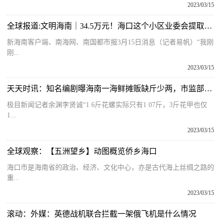
2023/03/15
全球报道:文明海南｜34.5万元！海口这个小区业委会提取公共收益给业主发“红包”
新海南客户端、南海网、南国都市报3月15日消息（记者易帆）“我刚
刚...
2023/03/15
天天时讯：知名编剧曝海南一海鲜摊贩缺斤少两，市监部门：摊贩对售价表述前后不一
极目新闻记者余渊李贤诚“1 6斤花螺实际只有1 07斤，3斤花甲也仅
1...
2023/03/15
全球观察：【五洲望乡】动图概览侨乡海口
海口市是海南省的政治、经济、文化中心，亦是古代海上丝绸之路的
重...
2023/03/15
滚动：外媒：英德战机联合拦截一架俄飞机是什么情况