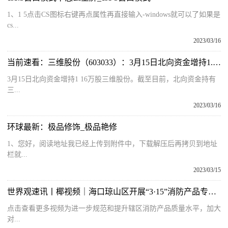
1、1 5点击CS图标右键再点属性再直接输入-windows就可以了如果是
cs...
2023/03/16
当前速看：三维股份（603033）：3月15日北向资金增持1.16万股
3月15日北向资金增持1 16万股三维股份。截至目前，北向资金持有
三...
2023/03/16
环球最新：极品修饰_极品艳修
1、您好，阅读地址我已经上传到附件中，下载解压后再拷贝到地址
栏就...
2023/03/15
世界观速讯丨椰视频｜海口琼山区开展“3·15”消防产品专项检查行动
点击查看更多视频为进一步规范和提升辖区消防产品质量水平，加大
对...