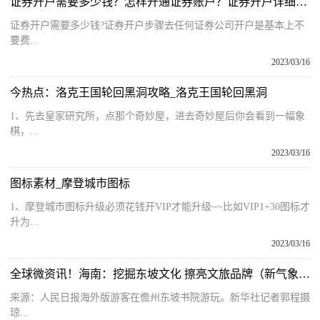
证券开户需要多少钱？怎样开通证券账户？证券开户详细流程
证券开户需要多少钱?证券开户步骤去任何证券公司开户是基本上不
要费...
2023/03/16
今热点：洛克王国轮回黑洞攻略_洛克王国轮回黑洞
1、先去皇家研究所，点那个奇妙屋，进去奇妙屋后你会看到一幅象
棋，...
2023/03/16
图标素材_摩登城市图标
1、摩登城市图标升级必须花钱开VIP才能升级~~比如VIP1+30图标才
升为...
2023/03/16
全球微资讯！海南：挖掘东坡文化 擦亮文旅品牌（新气象 新作为）
来源：人民日报海外版游客在儋州东坡书院游玩。新华社记者郭程摄
琼...