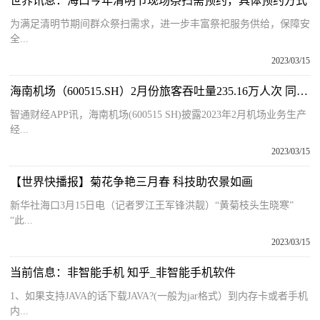
世界讯息：海口今年清明节现场祭扫需预约，具体预约方式
为满足清明节期间群众祭扫需求，进一步丰富祭祀服务供给，保障安
全...
2023/03/15
海南机场（600515.SH）2月份旅客吞吐量235.16万人次 同比增长12.32％
智通财经APP讯，海南机场(600515 SH)披露2023年2月机场业务生产
经...
2023/03/15
【世界快播报】菊花争艳三月春 科技助农景如画
新华社海口3月15日电（记者罗江王军锋洪靓）“黄菊枝头生晓寒”
“此...
2023/03/15
当前信息：非智能手机 知乎_非智能手机软件
1、如果支持JAVA的话下载JAVA?(一般为jar格式）到内存卡或者手机
内...