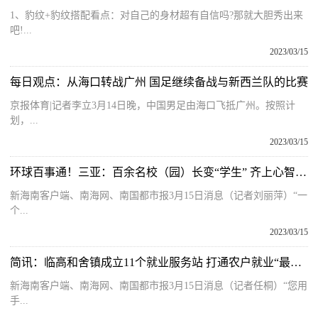
1、豹纹+豹纹搭配看点：对自己的身材超有自信吗?那就大胆秀出来
吧!...
2023/03/15
每日观点：从海口转战广州 国足继续备战与新西兰队的比赛
京报体育|记者李立3月14日晚，中国男足由海口飞抵广州。按照计
划，...
2023/03/15
环球百事通！三亚：百余名校（园）长变“学生” 齐上心智素养课
新海南客户端、南海网、南国都市报3月15日消息（记者刘丽萍）“一
个...
2023/03/15
简讯：临高和舍镇成立11个就业服务站 打通农户就业“最后一公里”
新海南客户端、南海网、南国都市报3月15日消息（记者任桐）“您用
手...