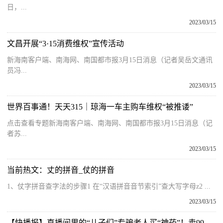
日，...
2023/03/15
文昌开展“3·15消费维权”宣传活动
新海南客户端、南海网、南国都市报3月15日消息（记者吴岳文通讯
员冯...
2023/03/15
世界百事通！天天315｜琼海一车主购车维权“被推诿”
点击查看专题新海南客户端、南海网、南国都市报3月15日消息（记
者苏...
2023/03/15
当前热文：丈的拼音_仗的拼音
1、仗字拼音查字法的步骤1 在“汉语拼音音节索引”查大写字母z2 ...
2023/03/15
【快播报】直播间里的“儿子们”专骗老人买“神药”！卖99元主播挣80元