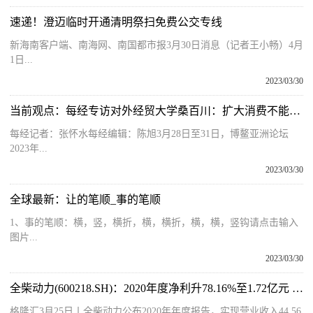
速递！澄迈临时开通清明祭扫免费公交专线
新海南客户端、南海网、南国都市报3月30日消息（记者王小畅）4月
1日...
2023/03/30
当前观点：每经专访对外经贸大学桑百川：扩大消费不能依靠简单的短期刺激，而是要促进企业扩张以增加就业机会
每经记者：张怀水每经编辑：陈旭3月28日至31日，博鳌亚洲论坛
2023年...
2023/03/30
全球最新：让的笔顺_事的笔顺
1、事的笔顺：横，竖，横折，横，横折，横，横，竖钩请点击输入
图片...
2023/03/30
全柴动力(600218.SH)：2020年度净利升78.16%至1.72亿元 拟10派1元
格隆汇3月25日丨全柴动力公布2020年年度报告，实现营业收入44 56