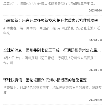
过去20年，瑞信(CS US)在瑞士法郎债券发行市场占据主导地位。
2023/03/30
当前最新：乐东开展多项新技术 提升危重患者抢救成功率
新海南客户端、南海网、南国都市报3月30日消息（记者张宏波）近
年来...
2023/03/30
全球新消息丨团州委副书记王青成一行调研指导州公安局团委工作
3月29日上午，团州委副书记王青成一行调研指导州公安局团委工
作，州...
2023/03/30
环球快资讯：因论坛而兴 滨海小镇博鳌的沧桑巨变
博鳌镇上，别具特色的蔡家老宅，墙体还斑驳着岁月的痕迹。随蔚蓝
波...
2023/03/30