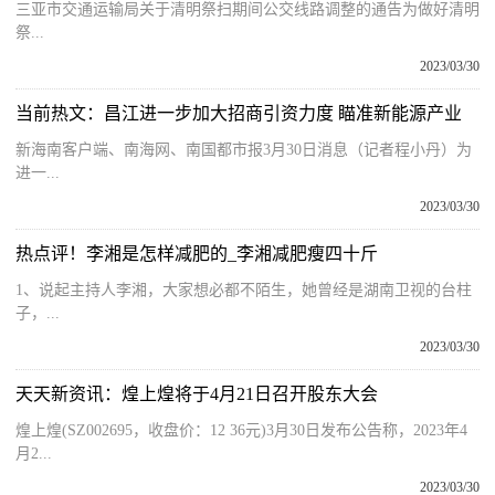
三亚市交通运输局关于清明祭扫期间公交线路调整的通告为做好清明
祭...
2023/03/30
当前热文：昌江进一步加大招商引资力度 瞄准新能源产业
新海南客户端、南海网、南国都市报3月30日消息（记者程小丹）为
进一...
2023/03/30
热点评！李湘是怎样减肥的_李湘减肥瘦四十斤
1、说起主持人李湘，大家想必都不陌生，她曾经是湖南卫视的台柱
子，...
2023/03/30
天天新资讯：煌上煌将于4月21日召开股东大会
煌上煌(SZ002695，收盘价：12 36元)3月30日发布公告称，2023年4
月2...
2023/03/30