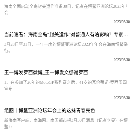
海南全面启动全岛封关运作准备30日，记者在博鳌亚洲论坛2023年年
会...
2023/03/30
当前速看：海南全岛“封关运作”对普通人有啥影响？专家：海南居民将真正开启自贸港模式
3月28日至31日，一年一度的博鳌亚洲论坛2023年年会在海南博鳌举
行。...
2023/03/30
王一博发罗西微博_王一博发文感谢罗西
1、在参加了26年的MotoGP系列赛之后，41岁的瓦伦蒂诺·罗西周四
宣布...
2023/03/30
组图丨博鳌亚洲论坛年会上的这抹青春亮色
新海南客户端、南海网、南国都市报3月30日消息（记者李昊）在博
鳌亚...