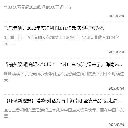
售33 50万元起2023款坦克500正式上市
2023/03/30
飞乐音响：2022年度净利润3.11亿元 实现扭亏为盈
3月30日电，飞乐音响发布2022年年度报告，实现营业收入33 34亿
元，...
2023/03/30
当前热议!最高温37℃以上！“过山车”式气温来了，海南未来几天天气
断断续续下了几天雨小伙伴们是不是想问这雨到底要下到什么时候这
天...
2023/03/30
【环球新视野】博鳌•对话海南｜海南哪些农产品“远走高飞”东盟？劳拉带你了解
点击查看视频东盟已连续三年成为中国最大贸易伙伴，而在中国与东
盟...
2023/03/30