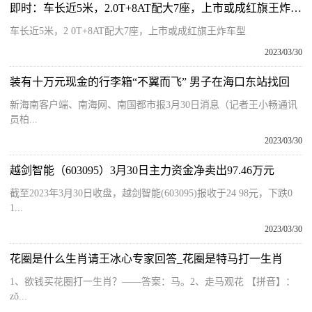
即时：车长近5米，2.0T+8AT配大7座，上市或成红旗王炸车型
车长近5米，2 0T+8AT配大7座，上市或成红旗王炸车型
2023/03/30
装有十万元现金的行李箱“不翼而飞” 男子在海口东站找回
新海南客户端、南海网、南国都市报3月30日消息（记者王小畅通讯
员柏...
2023/03/30
越剑智能（603095）3月30日主力资金净卖出97.46万元
截至2023年3月30日收盘，越剑智能(603095)报收于24 98元，下跌0
1...
2023/03/30
花圈是什么生肖请王冰心专家回答_花圈是特马打一生肖
1、欲钱买花圈打一生肖？——答案：马。2、走马观花 【拼音】：
zǒ...