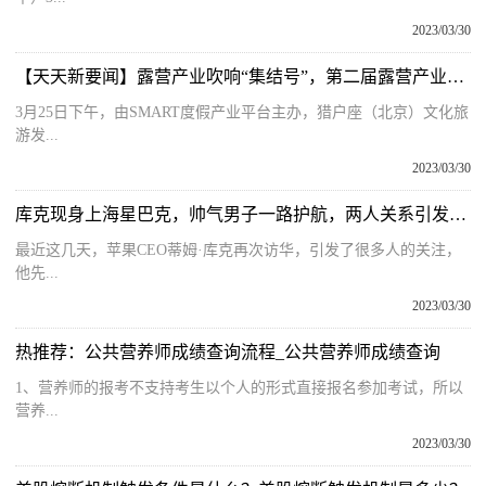
2023/03/30
【天天新要闻】露营产业吹响“集结号”，第二届露营产业发展论坛在海南举办
3月25日下午，由SMART度假产业平台主办，猎户座（北京）文化旅
游发...
2023/03/30
库克现身上海星巴克，帅气男子一路护航，两人关系引发猜测
最近这几天，苹果CEO蒂姆·库克再次访华，引发了很多人的关注，
他先...
2023/03/30
热推荐：公共营养师成绩查询流程_公共营养师成绩查询
1、营养师的报考不支持考生以个人的形式直接报名参加考试，所以
营养...
2023/03/30