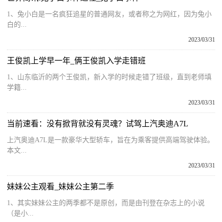
1、兔小白是一名疯狂追星的普通网友，或者称之为网红，因为兔小
白的...
2023/03/31
王俊凯上学早一年_俩王俊凯入学走错班
1、山东临沂的两个王俊凯，新入学的时候走错了班级，直到老师填
学籍...
2023/03/31
当前速看：没有掀背就没有灵魂？试驾上汽奥迪A7L
上汽奥迪A7L是一款豪华大型轿车，旨在为乘客提供高端驾驶体验。
本文...
2023/03/31
妹妹公主观看_妹妹公主第二季
1、其实妹妹公主的两季都不是原创，而是由刊登在杂志上的小说
（是小...