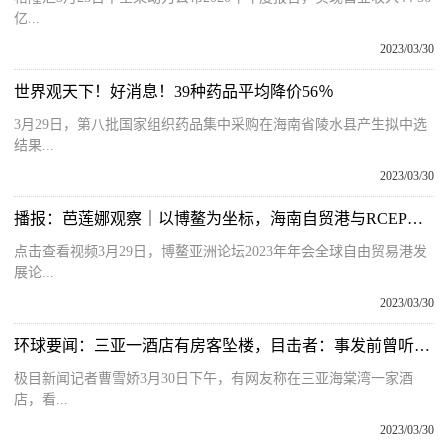
亿...
2023/03/30
世界观天下！好消息！39种药品平均降价56％
3月29日，第八批国家组织药品集中采购在海南省陵水县产生拟中选
结果...
2023/03/30
播报：芭莲娜观察｜以博鳌为坐标，海南自贸港与RCEP开启深合作
点击查看视频3月29日，博鳌亚洲论坛2023年年会全球自由贸易港发
展论...
2023/03/30
环球要闻：三亚一酒店有房客坠楼，目击者：事发前曾听到嬉笑打闹声
极目新闻记者曹雪娇3月30日下午，有网友称在三亚海棠湾一家酒
店，看...
2023/03/30