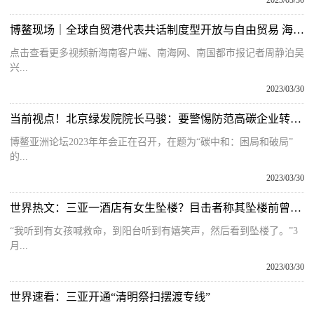
2023/03/30
博鳌现场｜全球自贸港代表共话制度型开放与自由贸易 海南自贸港“国际朋友圈”越扩越大
点击查看更多视频新海南客户端、南海网、南国都市报记者周静泊吴
兴...
2023/03/30
当前视点！北京绿发院院长马骏：要警惕防范高碳企业转型中的失业风险
博鳌亚洲论坛2023年年会正在召开，在题为“碳中和：困局和破局”
的...
2023/03/30
世界热文：三亚一酒店有女生坠楼？目击者称其坠楼前曾呼喊救命，警方介入
“我听到有女孩喊救命，到阳台听到有嬉笑声，然后看到坠楼了。”3
月...
2023/03/30
世界速看：三亚开通“清明祭扫摆渡专线”