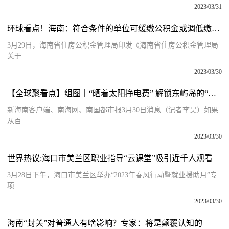
2023/03/31
环球看点！海南：符合条件的单位可缓缴公积金或调低缴存比例
3月29日，海南省住房公积金管理局印发《海南省住房公积金管理局
关于...
2023/03/30
【全球聚看点】组图丨“晒着太阳挣电费” 解锁东屿岛的“零碳”密码
新海南客户端、南海网、南国都市报3月30日消息（记者李昊）如果
从百...
2023/03/30
世界热议:海口市美兰区职业指导“云课堂”吸引近千人观看
3月28日下午，海口市美兰区举办“2023年春风行动暨就业援助月”专
项...
2023/03/30
海南“封关”对普通人有啥影响？专家：将是颠覆认知的