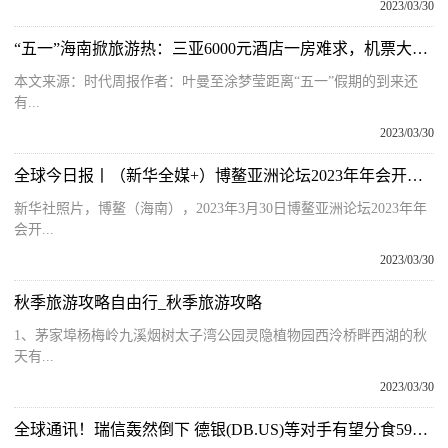
2023/03/30
“五一”海南掀旅游热：三亚6000元酒店一房难求，机票大涨游客直呼比国外还贵
本文来源：时代周报作者：叶曼至涂梦莹距离“五一”假期的到来还
有...
2023/03/30
全球今日报丨（新华全媒+）博鳌亚洲论坛2023年年会开幕式举行
新华社照片，博鳌（海南），2023年3月30日博鳌亚洲论坛2023年年
会开...
2023/03/30
秋季旅游攻略自由行_秋季旅游攻略
1、茅家埠杨梅岭九溪烟树太子湾公园灵隐植物园西泠桥畔西湖的秋
天有...
2023/03/30
全球通讯！瑞信轰然倒下 德银(DB.US)等对手有望分食590亿美元瑞士债券发行市场