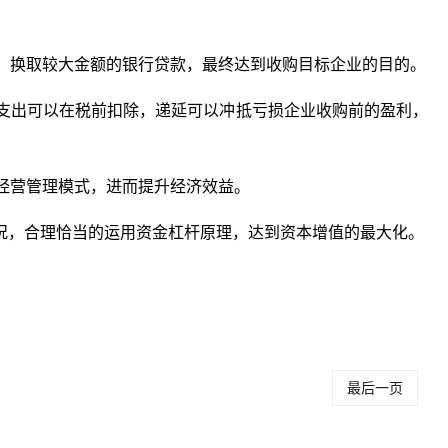
入，换取较大金额的银行贷款，最终达到收购目标企业的目的。
息支出可以在税前扣除，递延可以冲抵亏损企业收购前的盈利，
善经营管理模式，进而提升经济效益。
况，合理恰当的运用资金杠杆原理，达到资本增值的最大化。
金杠杆原理特点包括
资金杠杆原理特点
资金杠杆原理特点是
些
包括
什么
最后一页