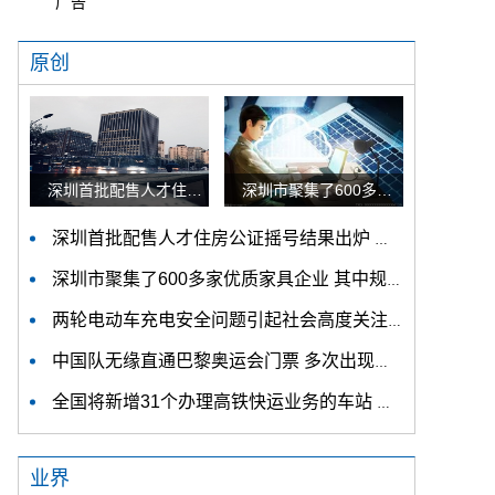
广告
原创
深圳首批配售人才住房公证摇号结果出炉 认购家庭将于12月9日起选房
深圳市聚集了600多家优质家具企业 其中规模以上企业占比90%
深圳首批配售人才住房公证摇号结果出炉 认购家庭将于12月9日起选房
深圳市聚集了600多家优质家具企业 其中规模以上企业占比90%
两轮电动车充电安全问题引起社会高度关注 多措并举强化充电安全监管
中国队无缘直通巴黎奥运会门票 多次出现失误平衡木唐茜靖、罗蕊掉木
全国将新增31个办理高铁快运业务的车站 高铁快运车站将达280个
业界