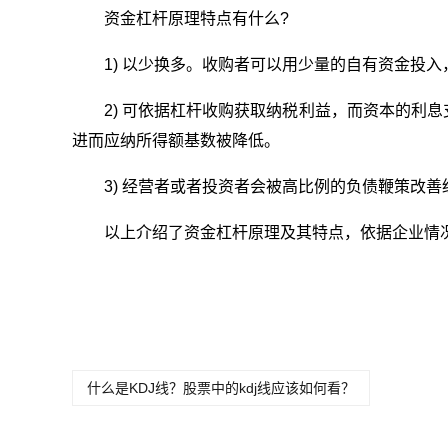
资金杠杆原理特点有什么?
1) 以少换多。收购者可以用少量的自有资金投
2) 可依据杠杆收购获取纳税利益，而资本的利
进而应纳所得额基数被降低。
3) 经营者或者投资者会被高比例的负债鞭策改
以上介绍了资金杠杆原理及其特点，依据企业情
关键词：
资金杠杆原理是什么
资金杠杆原理特点有
资
意思
什么
哪
什么是KDJ线？股票中的kdj线应该如何看？