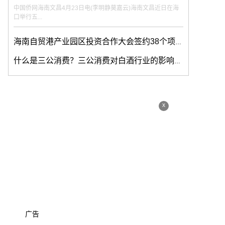
中国侨网海南文昌4月23日电(李明静莫嘉云)海南文昌近日在海
口举行五...
海南自贸港产业园区投资合作大会签约38个项目 协议投资额约414亿
什么是三公消费？三公消费对白酒行业的影响大吗？
x
广告