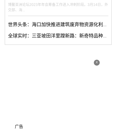
博鳌亚洲论坛2023年年会筹备工作进入冲刺阶段。3月14日，外
交部、海...
世界头条：海口加快推进建筑废弃物资源化利用：吞进装修垃圾 吐出再生建材
全球实时：三亚坡田洋里蹚新路：新奇特品种推动热带特色高效农业发展
x
广告