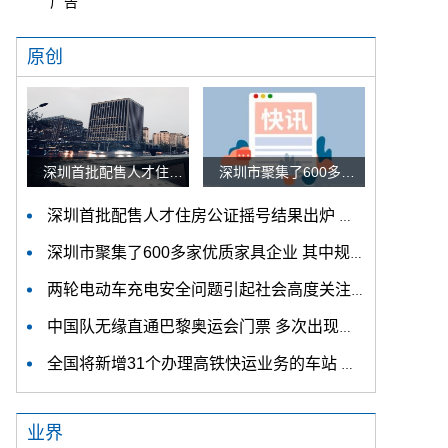
广告
原创
深圳首批配售人才住房公证摇号结果出炉 认购家庭将于12月9日起选房
深圳市聚集了600多家优质家具企业 其中规模以上企业占比90%
深圳首批配售人才住房公证摇号结果出炉 认购家庭将于12月9日起选房
深圳市聚集了600多家优质家具企业 其中规模以上企业占比90%
两轮电动车充电安全问题引起社会高度关注 多措并举强化充电安全监管
中国队无缘直通巴黎奥运会门票 多次出现失误平衡木唐茜靖、罗蕊掉木
全国将新增31个办理高铁快运业务的车站 高铁快运车站将达280个
业界