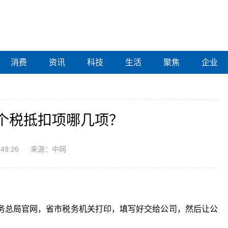
消费
资讯
科技
生活
聚焦
企业
个税抵扣项哪几项？
:49:26
来源：中网
务总局官网，省市税务机关打印，填写好交给公司，然后让公