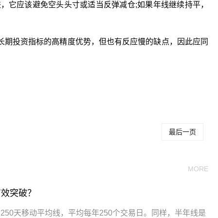
跌，它应该避免空头头寸或适当反弹减仓;如果年线继续持平，
长期投资指标的高精度优势，但也有反应慢的缺点，因此应同
年线的股票好
怎样才算有效突破年
如何判断股票是否有效
线
突破
最后一页
MORE
有效突破？
250天移动平均线，平均每年250个交易日。同样，半年线是