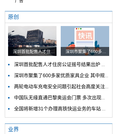
广告
原创
深圳首批配售人才住房公证摇号结果出炉 认购家庭将于12月9日起选房
深圳市聚集了600多家优质家具企业 其中规模以上企业占比90%
深圳首批配售人才住房公证摇号结果出炉 认购家庭将于12月9日起选房
深圳市聚集了600多家优质家具企业 其中规模以上企业占比90%
两轮电动车充电安全问题引起社会高度关注 多措并举强化充电安全监管
中国队无缘直通巴黎奥运会门票 多次出现失误平衡木唐茜靖、罗蕊掉木
全国将新增31个办理高铁快运业务的车站 高铁快运车站将达280个
业界