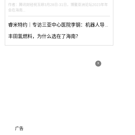
作者：腾讯财经祝玉婷3月28日-31日，博鳌亚洲论坛2023年年
会在海南...
睿米特约｜专访三亚中心医院李钢：机器人导航下高血压脑出血内镜手术的开展经验
丰田氢燃料，为什么选在了海南？
x
广告