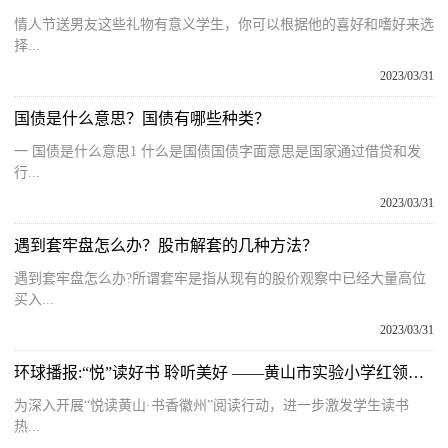
情人节送男友这些礼物有意义学生，你可以根据他的喜好和嗜好来选
择...
2023/03/31
国债是什么意思？国债有哪些种类？
一 国债是什么意思1 什么是国债国债字面意思是国家通过借贷和发
行...
2023/03/31
遇到套牢盘怎么办？股市解套的几种方法？
遇到套牢盘怎么办?所谓套牢是指从现有的股价观察中已经大量高位
买入...
2023/03/31
环球播报:“悦”读好书 聆听美好 ——黄山市实验小学红领巾广播站邀你一起来“悦”读啦！
为深入开展“悦读黄山·书香徽州”阅读行动，进一步激发学生读书
热...