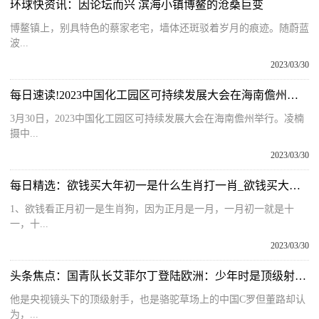
环球快资讯：因论坛而兴 滨海小镇博鳌的沧桑巨变
博鳌镇上，别具特色的蔡家老宅，墙体还斑驳着岁月的痕迹。随蔚蓝
波...
2023/03/30
每日速读!2023中国化工园区可持续发展大会在海南儋州举行
3月30日，2023中国化工园区可持续发展大会在海南儋州举行。凌楠
摄中...
2023/03/30
每日精选：欲钱买大年初一是什么生肖打一肖_欲钱买大年初一是什么生肖
1、欲钱看正月初一是生肖狗，因为正月是一月，一月初一就是十
一，十...
2023/03/30
头条焦点：国青队长艾菲尔丁登陆欧洲：少年时是顶级射手，尽快定位很关键
他是央视镜头下的顶级射手，也是骆驼草场上的中国C罗但董路却认
为，...