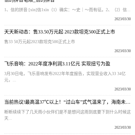
1、信的拼音:[xìn]信1xìn（1）确实：～史｜～而有征。2、（2）信...
2023/03/30
天天新动态：售33.50万元起 2023款坦克500正式上市
售33 50万元起2023款坦克500正式上市
2023/03/30
飞乐音响：2022年度净利润3.11亿元 实现扭亏为盈
3月30日电，飞乐音响发布2022年年度报告，实现营业收入33 34亿
元，...
2023/03/30
当前热议!最高温37℃以上！“过山车”式气温来了，海南未来几天天气
断断续续下了几天雨小伙伴们是不是想问这雨到底要下到什么时候这
天...
2023/03/30