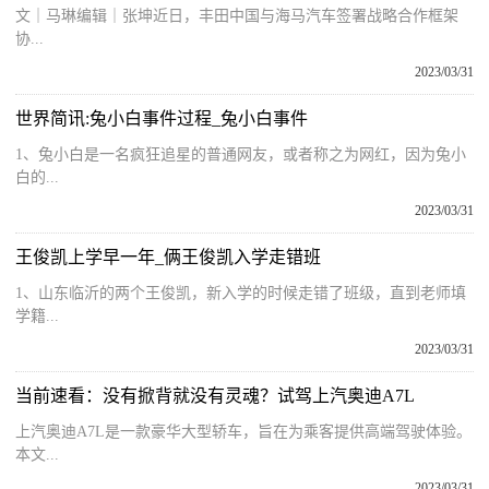
文｜马琳‍编辑｜张坤近日，丰田中国与海马汽车签署战略合作框架
协...
2023/03/31
世界简讯:兔小白事件过程_兔小白事件
1、兔小白是一名疯狂追星的普通网友，或者称之为网红，因为兔小
白的...
2023/03/31
王俊凯上学早一年_俩王俊凯入学走错班
1、山东临沂的两个王俊凯，新入学的时候走错了班级，直到老师填
学籍...
2023/03/31
当前速看：没有掀背就没有灵魂？试驾上汽奥迪A7L
上汽奥迪A7L是一款豪华大型轿车，旨在为乘客提供高端驾驶体验。
本文...
2023/03/31