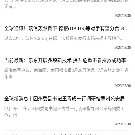
1、茅家埠杨梅岭九溪烟树太子湾公园灵隐植物园西泠桥畔西湖的秋
天有...
2023/03/30
全球通讯！瑞信轰然倒下 德银(DB.US)等对手有望分食590亿美元瑞士债券发行市场
过去20年，瑞信(CS US)在瑞士法郎债券发行市场占据主导地位。
2023/03/30
当前最新：乐东开展多项新技术 提升危重患者抢救成功率
新海南客户端、南海网、南国都市报3月30日消息（记者张宏波）近
年来...
2023/03/30
全球新消息丨团州委副书记王青成一行调研指导州公安局团委工作
3月29日上午，团州委副书记王青成一行调研指导州公安局团委工
作，州...
2023/03/30