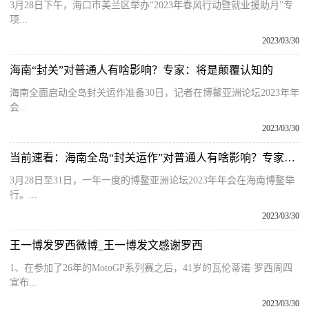
3月28日下午，海口市美兰区举办“2023年春风行动暨就业援助月”专
项...
2023/03/30
海南“封关”对普通人有啥影响？专家：将是颠覆认知的
海南全面启动全岛封关运作准备30日，记者在博鳌亚洲论坛2023年年
会...
2023/03/30
当前速看：海南全岛“封关运作”对普通人有啥影响？专家：海南居民将真正开启自贸港模式
3月28日至31日，一年一度的博鳌亚洲论坛2023年年会在海南博鳌举
行。...
2023/03/30
王一博发罗西微博_王一博发文感谢罗西
1、在参加了26年的MotoGP系列赛之后，41岁的瓦伦蒂诺·罗西周四
宣布...
2023/03/30