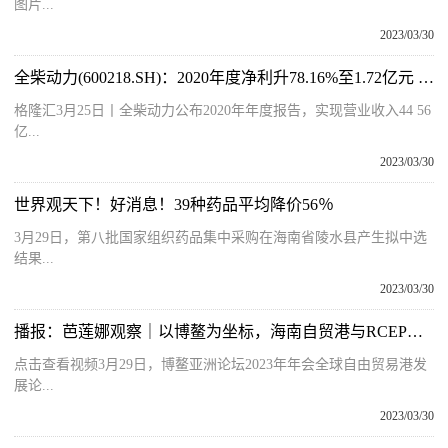
图片...
2023/03/30
全柴动力(600218.SH)：2020年度净利升78.16%至1.72亿元 拟10派1元
格隆汇3月25日丨全柴动力公布2020年年度报告，实现营业收入44 56
亿...
2023/03/30
世界观天下！好消息！39种药品平均降价56％
3月29日，第八批国家组织药品集中采购在海南省陵水县产生拟中选
结果...
2023/03/30
播报：芭莲娜观察｜以博鳌为坐标，海南自贸港与RCEP开启深合作
点击查看视频3月29日，博鳌亚洲论坛2023年年会全球自由贸易港发
展论...
2023/03/30