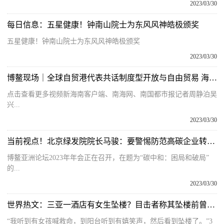
2023/03/30
每日信息：五星健康！钟南山院士为东风风神皓极颁奖
五星健康！钟南山院士为东风风神皓极颁奖
2023/03/30
博鳌现场｜全球自贸港代表共话制度型开放与自由贸易 海南自贸港“国际朋友圈”越扩越大
点击查看更多视频新海南客户端、南海网、南国都市报记者周静泊吴
兴...
2023/03/30
当前视点！北京绿发院院长马骏：要警惕防范高碳企业转型中的失业风险
博鳌亚洲论坛2023年年会正在召开，在题为“碳中和：困局和破局”
的...
2023/03/30
世界热文：三亚一酒店有女生坠楼？目击者称其坠楼前曾呼喊救命，警方介入
“我听到有女孩喊救命，到阳台听到有嬉笑声，然后看到坠楼了。”3