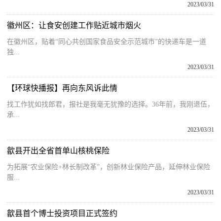
2023/03/31
徽州区：让食安创建工作贴近城市烟火
在徽州区，贴着“同心共创国家食品安全示范城市”的快递车是一道
独...
2023/03/31
【环球快播报】再向东风诉此情
找工作犹如找郎君，报社是我毫无犹豫的选择。36年前，我刚退伍，
承...
2023/03/31
歙县开出全省首单山核桃保险
为拓展“农业保险+林长制改革”，创新林业保险产品，延伸林业保险
服...
2023/03/31
歙县首个博士投资项目正式签约