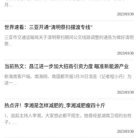
月...
2023/03/30
世界速看：三亚开通“清明祭扫摆渡专线”
三亚市交通运输局关于清明祭扫期间公交线路调整的通告为做好清明
祭...
2023/03/30
当前热文：昌江进一步加大招商引资力度 瞄准新能源产业
新海南客户端、南海网、南国都市报3月30日消息（记者程小丹）为
进一...
2023/03/30
热点评！李湘是怎样减肥的_李湘减肥瘦四十斤
1、说起主持人李湘，大家想必都不陌生，她曾经是湖南卫视的台柱
子，...
2023/03/30