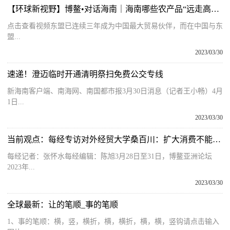
【环球新视野】博鳌•对话海南｜海南哪些农产品“远走高飞”东盟？劳拉带你了解
点击查看视频东盟已连续三年成为中国最大贸易伙伴，而在中国与东
盟...
2023/03/30
速递！澄迈临时开通清明祭扫免费公交专线
新海南客户端、南海网、南国都市报3月30日消息（记者王小畅）4月
1日...
2023/03/30
当前观点：每经专访对外经贸大学桑百川：扩大消费不能依靠简单的短期刺激，而是要促进企业扩张以增加就业机会
每经记者：张怀水每经编辑：陈旭3月28日至31日，博鳌亚洲论坛
2023年...
2023/03/30
全球最新：让的笔顺_事的笔顺
1、事的笔顺：横，竖，横折，横，横折，横，横，竖钩请点击输入