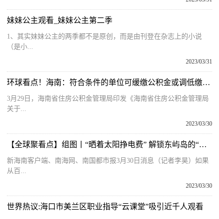
妹妹公主观看_妹妹公主第二季
1、其实妹妹公主的两季都不是原创，而是由刊登在杂志上的小说
（是小...
2023/03/31
环球看点！海南：符合条件的单位可缓缴公积金或调低缴存比例
3月29日，海南省住房公积金管理局印发《海南省住房公积金管理局
关于...
2023/03/30
【全球聚看点】组图丨“晒着太阳挣电费” 解锁东屿岛的“零碳”密码
新海南客户端、南海网、南国都市报3月30日消息（记者李昊）如果
从百...
2023/03/30
世界热议:海口市美兰区职业指导“云课堂”吸引近千人观看